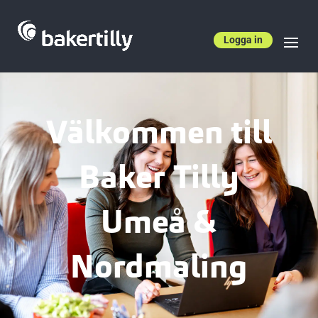
Logga in
Välkommen till
Baker Tilly
Umeå &
Nordmaling