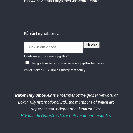
ma-47282-bakertillyumea@medius.cloud
Få vårt
nyhetsbrev.
Skriv
Skicka
in
Hantering av personuppgifter
*
din
Jag godkänner att mina personuppgifter hanteras
e-
enligt
Baker Tilly Umeås integritetspolicy.
post
Baker Tilly Umeå AB
is a member of the global network of
Baker Tilly International Ltd., the members of which are
separate and independent legal entities.
Här kan du läsa våra villkor och vår integritetspolicy.