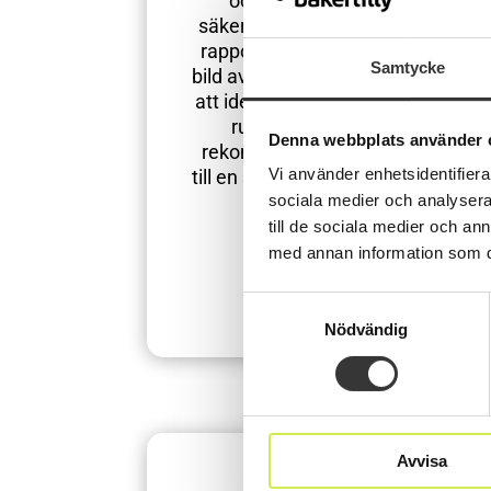
och erfarenhet för att
säkerställa att bokföring och
rapporter ger en rättvisande
Samtycke
bild av verksamheten. Genom
att identifiera risker, förbättra
rutiner och ge tydliga
Denna webbplats använder 
rekommendationer bidrar vi
Vi använder enhetsidentifierar
till en stabil grund för framtida
beslut.
sociala medier och analysera 
till de sociala medier och a
med annan information som du 
Läs mer
Samtyckesval
Nödvändig
Avvisa