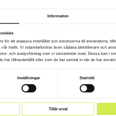
din kärnverksamhet. Genom
moderna digitala system får
Information
du alltid tillgång till aktuella
siffror och rapporter, vilket gör
det enkelt att följa upp
cookies
företagets utveckling
tillsammans med oss på
e för att anpassa innehållet och annonserna till användarna, tillh
Bakertilly.
vår trafik. Vi vidarebefordrar även sådana identifierare och anna
nnons- och analysföretag som vi samarbetar med. Dessa kan i sin
har tillhandahållit eller som de har samlat in när du har använt 
Läs mer
Inställningar
Statistik
Tillåt urval