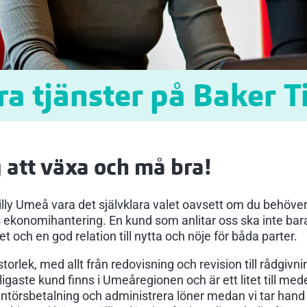
ra tjänster på Baker Ti
g att växa och må bra!
Tilly Umeå vara det självklara valet oavsett om du behöver
s ekonomihantering. En kund som anlitar oss ska inte bara 
t och en god relation till nytta och nöje för båda parter.
torlek, med allt från redovisning och revision till rådgivn
igaste kund finns i Umeåregionen och är ett litet till me
erantörsbetalning och administrera löner medan vi tar han