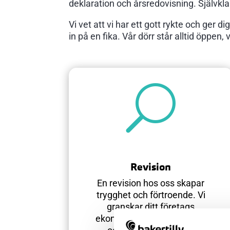
deklaration och årsredovisning. Självklart
Vi vet att vi har ett gott rykte och ger d
in på en fika. Vår dörr står alltid öppen
U
Revision
En revision hos oss skapar
trygghet och förtroende. Vi
granskar ditt företags
ekonomi med noggrannhet