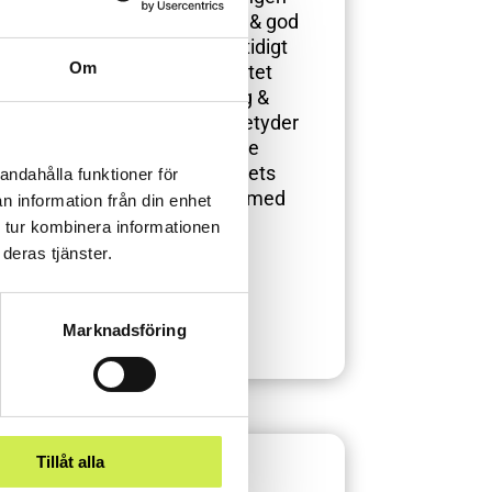
följer alla krav enligt lag & god
redovisningssed. Samtidigt
Om
går vi igenom resultatet
tillsammans med dig &
förklarar vad siffrorna betyder
– så att du får bättre
förståelse för företagets
andahålla funktioner för
ekonomi tillsammans med
n information från din enhet
oss på Bakertilly.
 tur kombinera informationen
deras tjänster.
Läs mer
Marknadsföring
Tillåt alla