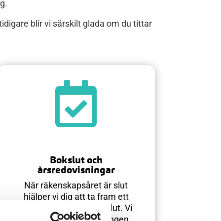
ag.
idigare blir vi särskilt glada om du tittar

Bokslut och
årsredovisningar
När räkenskapsåret är slut
hjälper vi dig att ta fram ett
tydligt och korrekt bokslut. Vi
ser till att årsredovisningen