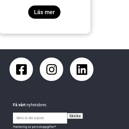
Läs mer
Få vårt
nyhetsbrev.
Skriv
Skicka
in
Hantering av personuppgifter
*
din