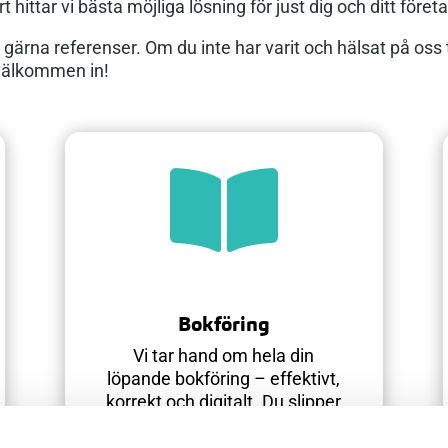
 hittar vi bästa möjliga lösning för just dig och ditt föret
ig gärna referenser. Om du inte har varit och hälsat på oss t
, välkommen in!

Bokföring
Vi tar hand om hela din
löpande bokföring – effektivt,
korrekt och digitalt. Du slipper
tidskrävande administration
och kan istället fokusera på